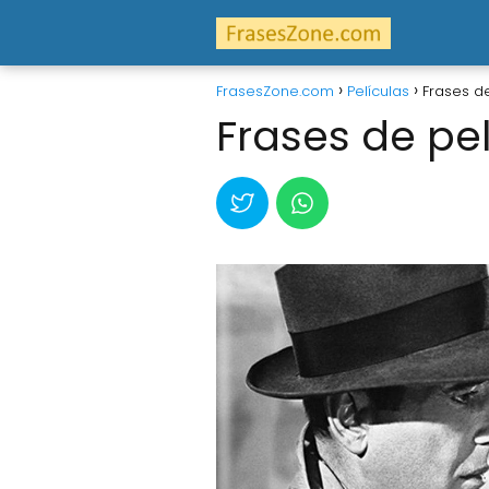
FrasesZone.com
Películas
Frases d
Frases de pe