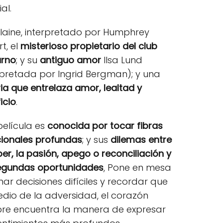
al.
Blaine, interpretado por Humphrey
t, el
misterioso propietario del club
urno
; y su
antiguo amor
Ilsa Lund
rpretada por Ingrid Bergman); y una
ria que entrelaza amor, lealtad y
icio
.
película es
conocida por tocar fibras
ionales profundas
; y sus
dilemas entre
ber, la pasión, apego o reconciliación y
egundas oportunidades
, Pone en mesa
mar decisiones difíciles y recordar que
dio de la adversidad, el corazón
re encuentra la manera de expresar