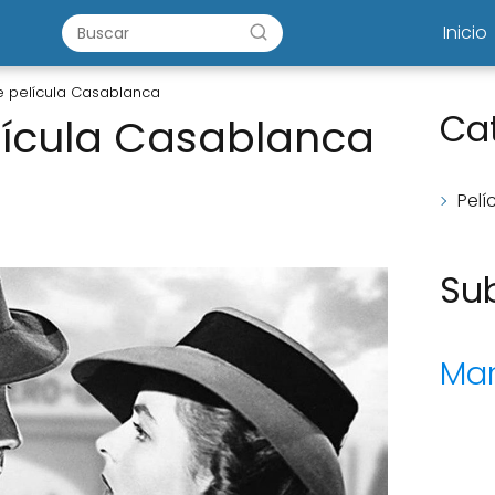
Inicio
e película Casablanca
Ca
lícula Casablanca
Pelí
Su
Mar