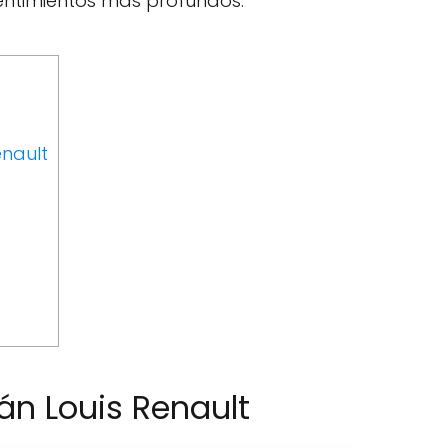
entimientos más profundos.
enault
án Louis Renault