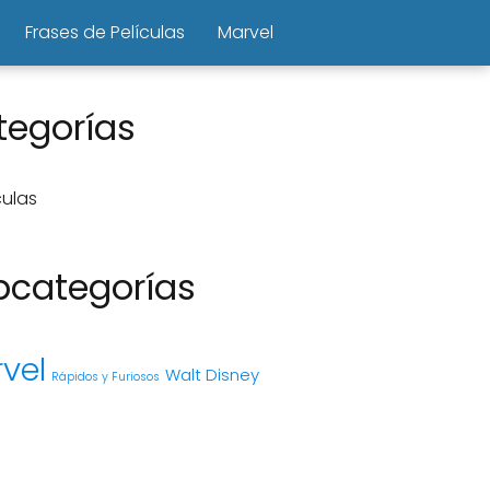
Frases de Películas
Marvel
tegorías
culas
bcategorías
vel
Walt Disney
Rápidos y Furiosos