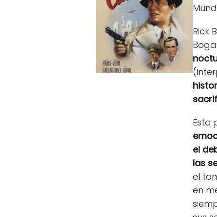
Mundi
Rick 
Bogar
noct
(inte
histo
sacrif
Esta 
emoc
el de
las s
el to
en me
siemp