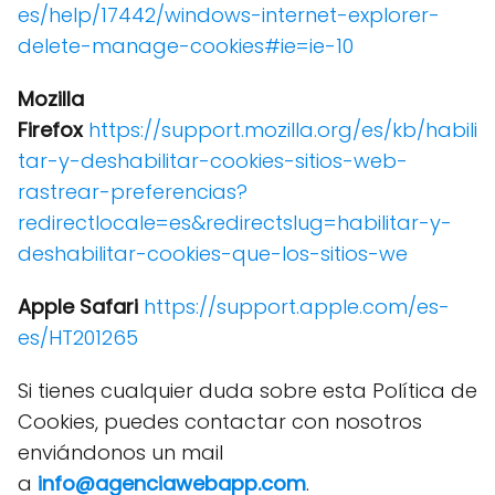
es/help/17442/windows-internet-explorer-
delete-manage-cookies#ie=ie-10
Mozilla
Firefox
https://support.mozilla.org/es/kb/habili
tar-y-deshabilitar-cookies-sitios-web-
rastrear-preferencias?
redirectlocale=es&redirectslug=habilitar-y-
deshabilitar-cookies-que-los-sitios-we
Apple Safari
https://support.apple.com/es-
es/HT201265
Si tienes cualquier duda sobre esta Política de
Cookies, puedes contactar con nosotros
enviándonos un mail
a
info@agenciawebapp.com
.