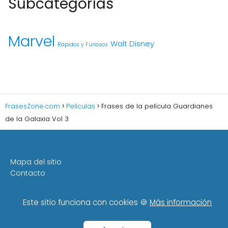
Subcategorías
Marvel
Walt Disney
Rápidos y Furiosos
FrasesZone.com
Películas
Frases de la película Guardianes
de la Galaxia Vol 3
Mapa del sitio
Contacto
Política de Cookies
Política de Privacidad
Este sitio funciona con cookies 🍪
Más información
Aviso Legal